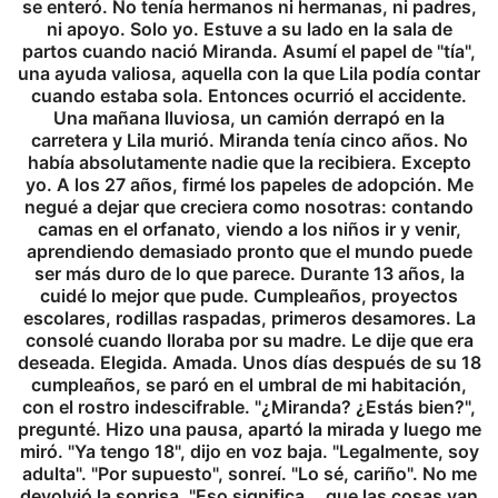
se enteró. No tenía hermanos ni hermanas, ni padres,
ni apoyo. Solo yo. Estuve a su lado en la sala de
partos cuando nació Miranda. Asumí el papel de "tía",
una ayuda valiosa, aquella con la que Lila podía contar
cuando estaba sola. Entonces ocurrió el accidente.
Una mañana lluviosa, un camión derrapó en la
carretera y Lila murió. Miranda tenía cinco años. No
había absolutamente nadie que la recibiera. Excepto
yo. A los 27 años, firmé los papeles de adopción. Me
negué a dejar que creciera como nosotras: contando
camas en el orfanato, viendo a los niños ir y venir,
aprendiendo demasiado pronto que el mundo puede
ser más duro de lo que parece. Durante 13 años, la
cuidé lo mejor que pude. Cumpleaños, proyectos
escolares, rodillas raspadas, primeros desamores. La
consolé cuando lloraba por su madre. Le dije que era
deseada. Elegida. Amada. Unos días después de su 18
cumpleaños, se paró en el umbral de mi habitación,
con el rostro indescifrable. "¿Miranda? ¿Estás bien?",
pregunté. Hizo una pausa, apartó la mirada y luego me
miró. "Ya tengo 18", dijo en voz baja. "Legalmente, soy
adulta". "Por supuesto", sonreí. "Lo sé, cariño". No me
devolvió la sonrisa. "Eso significa... que las cosas van