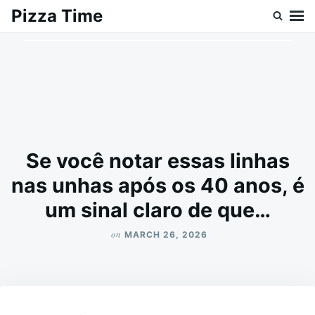
Skip
Search
Pizza Time
to
for:
content
Se você notar essas linhas
nas unhas após os 40 anos, é
um sinal claro de que…
on
MARCH 26, 2026