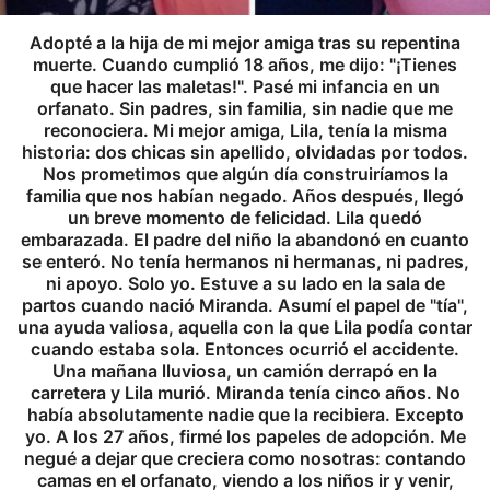
Adopté a la hija de mi mejor amiga tras su repentina
muerte. Cuando cumplió 18 años, me dijo: "¡Tienes
que hacer las maletas!". Pasé mi infancia en un
orfanato. Sin padres, sin familia, sin nadie que me
reconociera. Mi mejor amiga, Lila, tenía la misma
historia: dos chicas sin apellido, olvidadas por todos.
Nos prometimos que algún día construiríamos la
familia que nos habían negado. Años después, llegó
un breve momento de felicidad. Lila quedó
embarazada. El padre del niño la abandonó en cuanto
se enteró. No tenía hermanos ni hermanas, ni padres,
ni apoyo. Solo yo. Estuve a su lado en la sala de
partos cuando nació Miranda. Asumí el papel de "tía",
una ayuda valiosa, aquella con la que Lila podía contar
cuando estaba sola. Entonces ocurrió el accidente.
Una mañana lluviosa, un camión derrapó en la
carretera y Lila murió. Miranda tenía cinco años. No
había absolutamente nadie que la recibiera. Excepto
yo. A los 27 años, firmé los papeles de adopción. Me
negué a dejar que creciera como nosotras: contando
camas en el orfanato, viendo a los niños ir y venir,