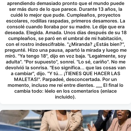
aprendiendo demasiado pronto que el mundo puede
ser más duro de lo que parece. Durante 13 años, la
cuidé lo mejor que pude. Cumpleaños, proyectos
escolares, rodillas raspadas, primeros desamores. La
consolé cuando lloraba por su madre. Le dije que era
deseada. Elegida. Amada. Unos días después de su 18
cumpleaños, se paró en el umbral de mi habitación,
con el rostro indescifrable. "¿Miranda? ¿Estás bien?",
pregunté. Hizo una pausa, apartó la mirada y luego me
miró. "Ya tengo 18", dijo en voz baja. "Legalmente, soy
adulta". "Por supuesto", sonreí. "Lo sé, cariño". No me
devolvió la sonrisa. "Eso significa... que las cosas van
a cambiar", dijo. "Y tú... ¡TIENES QUE HACER LAS
MALETAS!". Parpadeé, desconcertada. Por un
momento, incluso me reí entre dientes. ___ El final lo
cambia todo: léelo en los comentarios (enlace
incluido).