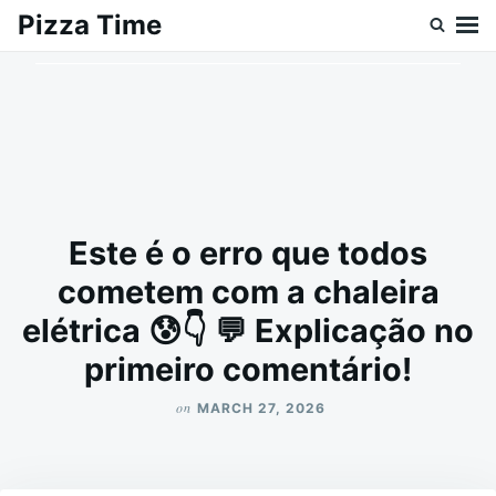
Skip
Search
Pizza Time
to
for:
content
Este é o erro que todos
cometem com a chaleira
elétrica 😰👇 💬 Explicação no
primeiro comentário!
on
MARCH 27, 2026