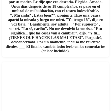
por su madre. Le dije que era deseada. Elegida. Amada.
Unos días después de su 18 cumpleaños, se paró en el
umbral de mi habitación, con el rostro indescifrable.
"¿Miranda? ¿Estás bien?", pregunté. Hizo una pausa,
apartó la mirada y luego me miró. "Ya tengo 18", dijo en
voz baja. "Legalmente, soy adulta". "Por supuesto",
sonreí. "Lo sé, cariño". No me devolvió la sonrisa. "Eso
significa... que las cosas van a cambiar", dijo. "Y tú...
¡TIENES QUE HACER LAS MALETAS!". Parpadeé,
desconcertada. Por un momento, incluso me reí entre
dientes. ___ El final lo cambia todo: léelo en los comentarios
(enlace incluido).