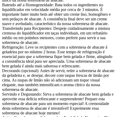
único da nossa sobremesa de abacate.
Batendo até a Homogeneidade: Bata todos os ingredientes no
liquidificador em velocidade média por cerca de 3 minutos. É
importante bater muito bem até obter um creme liso, homogêneo e
sem pedaços de abacate. A consistência final deve ser um creme
suave e aveludado, característico da nossa sobremesa de abacate.
Transferindo para Recipientes: Despeje cuidadosamente a mistura
cremosa do liquidificador em taças individuais, em um refratário
médio ou em potinhos menores, como preferir para servir a sua
sobremesa de abacate.
Refrigeração: Leve os recipientes com a sobremesa de abacate à
geladeira por no mínimo 2 horas. Esse tempo de refrigeração é
essencial para que a sobremesa fique bem gelada e firme, atingindo
a consistência ideal para ser apreciada. Uma sobremesa de abacate
bem gelada é ainda mais saborosa e refrescante.
Decorando (opcional): Antes de servir, retire a sobremesa de abacate
da geladeira e, se desejar, decore com raspas frescas de limão por
cima. As raspas de limão não só adicionam um toque visual
elegante, mas também intensificam o aroma cítrico da nossa
sobremesa de abacate.
Servindo e Degustando: Sirva a sobremesa de abacate bem gelada e
aproveite essa delícia refrescante e surpreendente! Prepare esta
sobremesa de abacate para um momento especial! A cremosidade
desta sobremesa de abacate é irresistível! Experimente essa
sobremesa de abacate hoje mesmo!