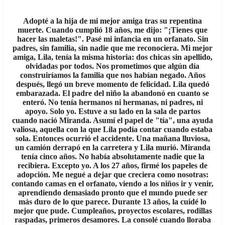
Adopté a la hija de mi mejor amiga tras su repentina
muerte. Cuando cumplió 18 años, me dijo: "¡Tienes que
hacer las maletas!". Pasé mi infancia en un orfanato. Sin
padres, sin familia, sin nadie que me reconociera. Mi mejor
amiga, Lila, tenía la misma historia: dos chicas sin apellido,
olvidadas por todos. Nos prometimos que algún día
construiríamos la familia que nos habían negado. Años
después, llegó un breve momento de felicidad. Lila quedó
embarazada. El padre del niño la abandonó en cuanto se
enteró. No tenía hermanos ni hermanas, ni padres, ni
apoyo. Solo yo. Estuve a su lado en la sala de partos
cuando nació Miranda. Asumí el papel de "tía", una ayuda
valiosa, aquella con la que Lila podía contar cuando estaba
sola. Entonces ocurrió el accidente. Una mañana lluviosa,
un camión derrapó en la carretera y Lila murió. Miranda
tenía cinco años. No había absolutamente nadie que la
recibiera. Excepto yo. A los 27 años, firmé los papeles de
adopción. Me negué a dejar que creciera como nosotras:
contando camas en el orfanato, viendo a los niños ir y venir,
aprendiendo demasiado pronto que el mundo puede ser
más duro de lo que parece. Durante 13 años, la cuidé lo
mejor que pude. Cumpleaños, proyectos escolares, rodillas
raspadas, primeros desamores. La consolé cuando lloraba