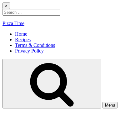
Skip
×
to
Search
content
for:
Pizza Time
Home
Recipes
Terms & Conditions
Privacy Policy
Menu