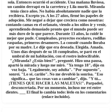
sola. Entonces ocurrió el accidente. Una mañana lluviosa,
un camión derrapó en la carretera y Lila murió. Miranda
tenía cinco años. No había absolutamente nadie que la
recibiera. Excepto yo. A los 27 años, firmé los papeles de
adopción. Me negué a dejar que creciera como nosotras:
contando camas en el orfanato, viendo a los niños ir y venir,
aprendiendo demasiado pronto que el mundo puede ser
más duro de lo que parece. Durante 13 años, la cuidé lo
mejor que pude. Cumpleaños, proyectos escolares, rodillas
raspadas, primeros desamores. La consolé cuando lloraba
por su madre. Le dije que era deseada. Elegida. Amada.
Unos días después de su 18 cumpleaños, se paró en el
umbral de mi habitación, con el rostro indescifrable.
"¿Miranda? ¿Estás bien?", pregunté. Hizo una pausa,
apartó la mirada y luego me miró. "Ya tengo 18", dijo en
voz baja. "Legalmente, soy adulta". "Por supuesto",
sonreí. "Lo sé, cariño". No me devolvió la sonrisa. "Eso
significa... que las cosas van a cambiar", dijo. "Y tú...
¡TIENES QUE HACER LAS MALETAS!". Parpadeé,
desconcertada. Por un momento, incluso me reí entre
dientes. ___ El final lo cambia todo: léelo en los comentarios
(enlace incluido).