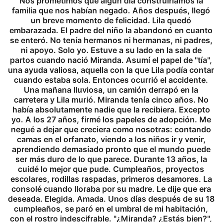
Nos prometimos que algún día construiríamos la
familia que nos habían negado. Años después, llegó
un breve momento de felicidad. Lila quedó
embarazada. El padre del niño la abandonó en cuanto
se enteró. No tenía hermanos ni hermanas, ni padres,
ni apoyo. Solo yo. Estuve a su lado en la sala de
partos cuando nació Miranda. Asumí el papel de "tía",
una ayuda valiosa, aquella con la que Lila podía contar
cuando estaba sola. Entonces ocurrió el accidente.
Una mañana lluviosa, un camión derrapó en la
carretera y Lila murió. Miranda tenía cinco años. No
había absolutamente nadie que la recibiera. Excepto
yo. A los 27 años, firmé los papeles de adopción. Me
negué a dejar que creciera como nosotras: contando
camas en el orfanato, viendo a los niños ir y venir,
aprendiendo demasiado pronto que el mundo puede
ser más duro de lo que parece. Durante 13 años, la
cuidé lo mejor que pude. Cumpleaños, proyectos
escolares, rodillas raspadas, primeros desamores. La
consolé cuando lloraba por su madre. Le dije que era
deseada. Elegida. Amada. Unos días después de su 18
cumpleaños, se paró en el umbral de mi habitación,
con el rostro indescifrable. "¿Miranda? ¿Estás bien?",